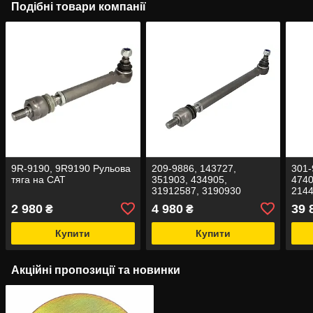
Подібні товари компанії
9R-9190, 9R9190 Рульова
209-9886, 143727,
301-
тяга на САТ
351903, 434905,
4740
31912587, 3190930
2144
Рульова тяга на CAT
охо
2 980
4 980
39 
₴
₴
Купити
Купити
Акційні пропозиції та новинки