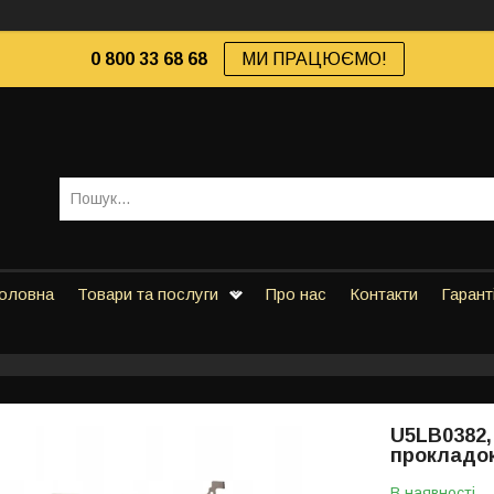
0 800 33 68 68
МИ ПРАЦЮЄМО!
оловна
Товари та послуги
Про нас
Контакти
Гарант
U5LB0382,
прокладок
В наявності