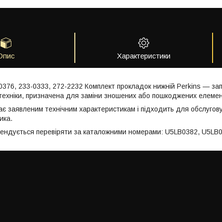
Опис
Характеристики
376, 233-0333, 272-2232 Комплект прокладок нижній Perkins — за
техніки, призначена для заміни зношених або пошкоджених елемен
ає заявленим технічним характеристикам і підходить для обслугов
ика.
мендується перевіряти за каталожними номерами: U5LB0382, U5LB0