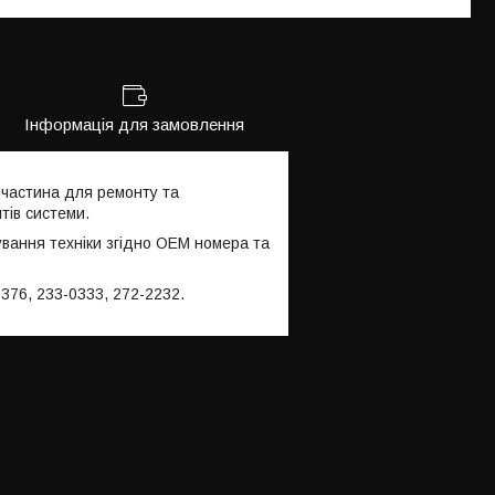
Інформація для замовлення
пчастина для ремонту та
тів системи.
ування техніки згідно OEM номера та
376, 233-0333, 272-2232.