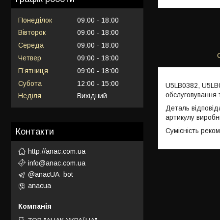
Понеділок
09:00
18:00
Вівторок
09:00
18:00
Середа
09:00
18:00
Четвер
09:00
18:00
Пʼятниця
09:00
18:00
Субота
12:00
15:00
U5LB0382, U5LB0
обслуговування 
Неділя
Вихідний
Деталь відповід
артикулу виробн
Сумісність реко
Контакти
http://anac.com.ua
info@anac.com.ua
@anacUA_bot
anacua