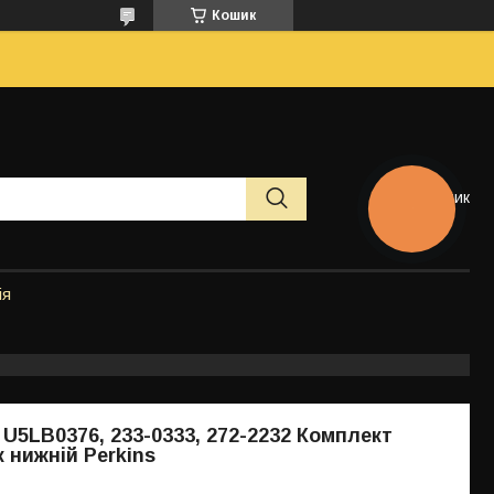
Кошик
Кошик
КНОПКА
ЗВ'ЯЗКУ
ія
 U5LB0376, 233-0333, 272-2232 Комплект
 нижній Perkins