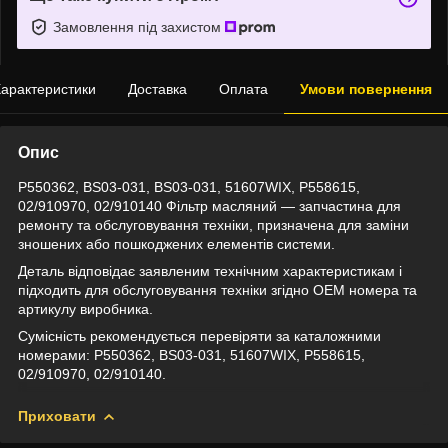
Замовлення під захистом
арактеристики
Доставка
Оплата
Умови повернення
Опис
P550362, BS03-031, BS03-031, 51607WIX, P558615,
02/910970, 02/910140 Фільтр масляний — запчастина для
ремонту та обслуговування техніки, призначена для заміни
зношених або пошкоджених елементів системи.
Деталь відповідає заявленим технічним характеристикам і
підходить для обслуговування техніки згідно OEM номера та
артикулу виробника.
Сумісність рекомендується перевіряти за каталожними
номерами: P550362, BS03-031, 51607WIX, P558615,
02/910970, 02/910140.
Приховати