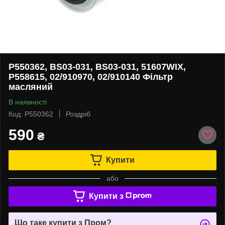
P550362, BS03-031, BS03-031, 51607WIX,
P558615, 02/910970, 02/910140 Фільтр
масляний
В наявності
Код: P550362
Роздріб
590
₴
Купити
або
Купити з
Що таке купити з Пром?