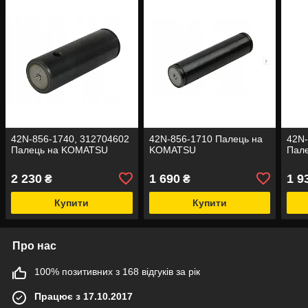
42N-856-1740, 312704602
42N-856-1710 Палець на
42N-
Палець на KOMATSU
KOMATSU
Пал
2 230
1 690
1 9
₴
₴
Купити
Купити
Про нас
100% позитивних з 168 відгуків за рік
Працює з 17.10.2017