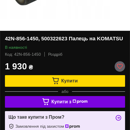
42N-856-1450, 500322623 Палець на KOMATSU
В наявності
Код: 42N-856-1450
Роздріб
1 930
₴
Купити
або
Купити з
Що таке купити з Пром?
Замовлення під захистом