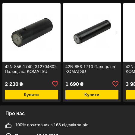
42N-856-1740, 312704602
42N-856-1710 Палець на
42N-
Палець на KOMATSU
KOMATSU
KOM
2 230
1 690
3 9
₴
₴
Купити
Купити
Про нас
100% позитивних з 168 відгуків за рік