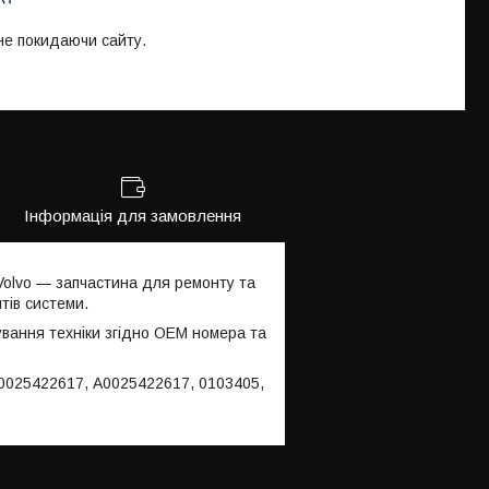
 не покидаючи сайту.
Інформація для замовлення
Volvo — запчастина для ремонту та
тів системи.
ування техніки згідно OEM номера та
 0025422617, A0025422617, 0103405,