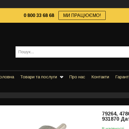
0 800 33 68 68
МИ ПРАЦЮЄМО!
оловна
Товари та послуги
Про нас
Контакти
Гарант
79264, 478
931870 Да
В наявності