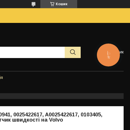
Кошик
Кошик
КНОПКА
ЗВ'ЯЗКУ
ія
0941, 0025422617, A0025422617, 0103405,
тчик швидкості на Volvo