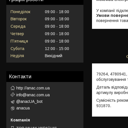
У компанії підкл
Понеділок
09:00
18:00
Вівторок
09:00
18:00
повернення това
Середа
09:00
18:00
Четвер
09:00
18:00
Пʼятниця
09:00
18:00
Субота
12:00
15:00
Неділя
Вихідний
79264, 4780941,
Контакти
обслуговування 
Деталь відповід
http://anac.com.ua
артикулу виробн
info@anac.com.ua
Сумісність реко
@anacUA_bot
931870.
anacua