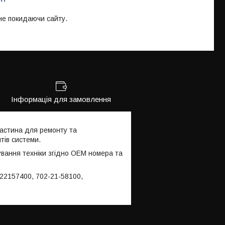
 не покидаючи сайту.
Інформація для замовлення
астина для ремонту та
тів системи.
ування техніки згідно OEM номера та
022157400, 702-21-58100,