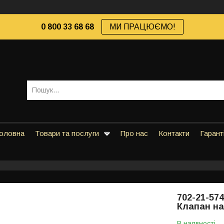
0 800 33 68 68
МИ ПРАЦЮЄМО!
оловна
Товари та послуги
Про нас
Контакти
Гарант
702-21-574
Клапан н
В наявності