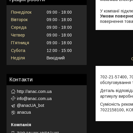
У компанії підкл
Понеділок
09:00
18:00
Вівторок
09:00
18:00
повернення това
Середа
09:00
18:00
Четвер
09:00
18:00
Пʼятниця
09:00
18:00
Субота
12:00
15:00
Неділя
Вихідний
702-21-57400, 
Контакти
обслуговування 
Деталь відповід
http://anac.com.ua
артикулу виробн
info@anac.com.ua
Сумісність реко
@anacUA_bot
7022158100, K
anacua