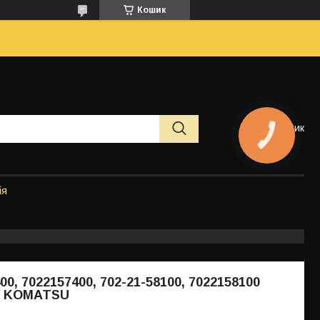
Кошик
Кошик
КНОПКА
ЗВ'ЯЗКУ
ія
00, 7022157400, 702-21-58100, 7022158100
а KOMATSU