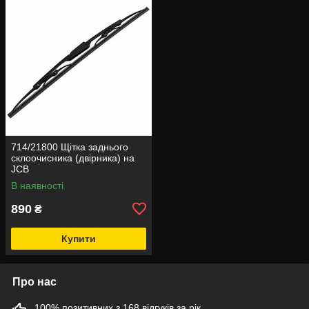
714/21800 Щітка заднього
склоочисника (двірника) на
JCB
В наявності
890
₴
Купити
Про нас
100% позитивних з 168 відгуків за рік