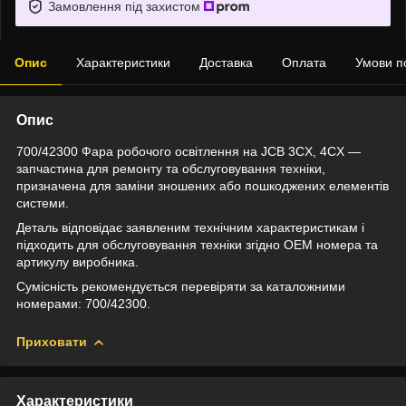
Замовлення під захистом
Опис
Характеристики
Доставка
Оплата
Умови п
Опис
700/42300 Фара робочого освітлення на JCB 3CX, 4CX —
запчастина для ремонту та обслуговування техніки,
призначена для заміни зношених або пошкоджених елементів
системи.
Деталь відповідає заявленим технічним характеристикам і
підходить для обслуговування техніки згідно OEM номера та
артикулу виробника.
Сумісність рекомендується перевіряти за каталожними
номерами: 700/42300.
Приховати
Характеристики