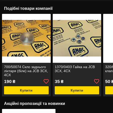
Подібні товари компанії
700/50074 Скло заднього
1370/0403 Гайка на JCB
320/
ліхтаря (біле) на JCB 3CX,
3CX, 4CX
клап
4CX
190
35
50
₴
₴
Купити
Купити
Акційні пропозиції та новинки