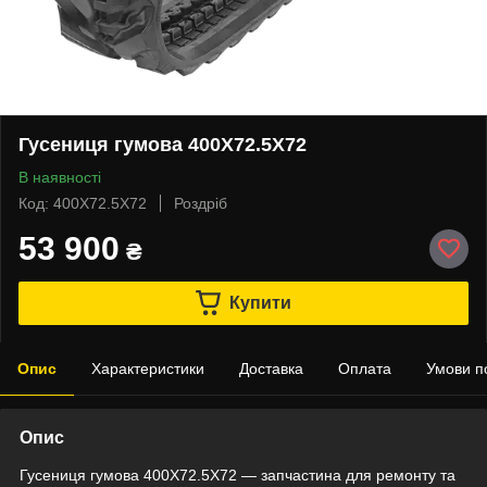
Гусениця гумова 400X72.5X72
В наявності
Код: 400X72.5X72
Роздріб
53 900
₴
Купити
Опис
Характеристики
Доставка
Оплата
Умови п
Опис
Гусениця гумова 400X72.5X72 — запчастина для ремонту та