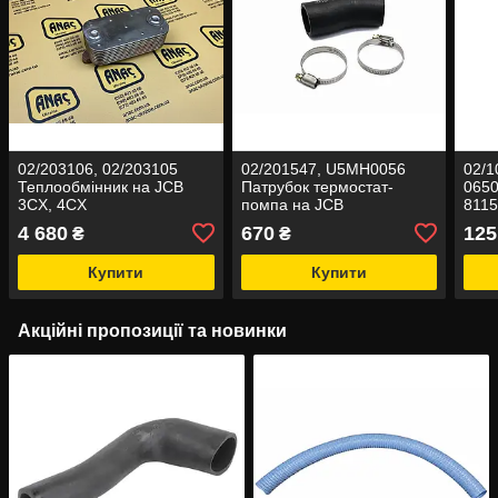
02/203106, 02/203105
02/201547, U5MH0056
02/1
Теплообмінник на JCB
Патрубок термостат-
0650
3CX, 4CX
помпа на JCB
8115
двиг
4 680
670
125
₴
₴
Купити
Купити
Акційні пропозиції та новинки