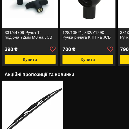
331/44709 Ручка Т-
128/13521, 332/Y1290
331/
подібна 72мм М8 на JCB
Ручка ричага КПП на JCB
Ручк
390
700
790
₴
₴
Купити
Купити
Акційні пропозиції та новинки