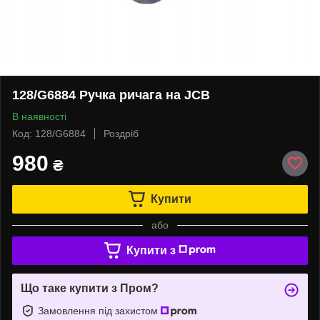
128/G6884 Ручка ричага на JCB
В наявності
Код: 128/G6884
Роздріб
980
₴
Купити
або
Купити з
Що таке купити з Пром?
Замовлення під захистом