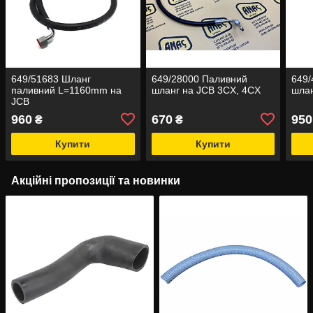
649/51683 Шланг
649/28000 Паливний
649/
паливний L=1160mm на
шланг на JCB 3CX, 4CX
шлан
JCB
960
670
950
₴
₴
Купити
Купити
Акційні пропозиції та новинки