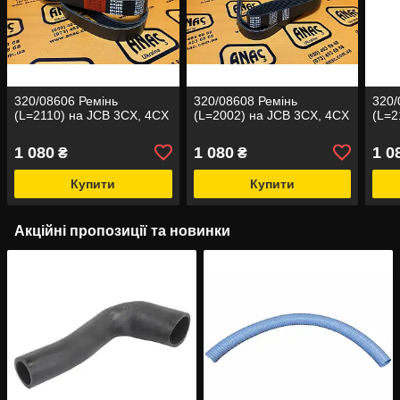
320/08606 Ремінь
320/08608 Ремінь
320/
(L=2110) на JCB 3CX, 4CX
(L=2002) на JCB 3CX, 4CX
(L=2
1 080
1 080
1 0
₴
₴
Купити
Купити
Акційні пропозиції та новинки