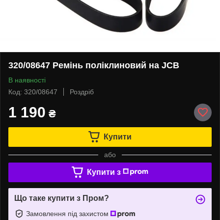
320/08647 Ремінь поліклиновий на JCB
В наявності
Код: 320/08647
Роздріб
1 190
₴
Купити
або
Купити з
Що таке купити з Пром?
Замовлення під захистом