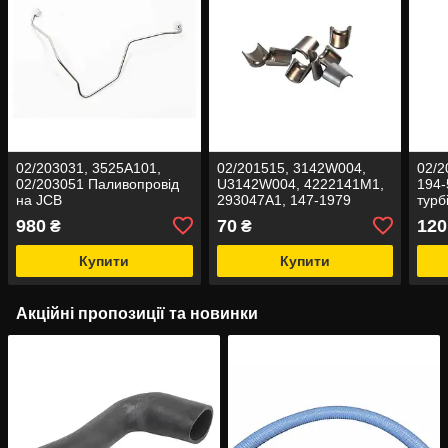
02/203031, 3525A101,
02/201515, 3142W004,
02/2
02/203051 Паливопровід
U3142W004, 4222141M1,
194-
на JCB
293047A1, 147-1979
турб
Сухар на JCB
980
70
120
₴
₴
Купити
Купити
Акційні пропозиції та новинки