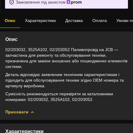
Замовлення під захистом
Опис
Характеристики
Доставка
Оплата
Умови п
Опис
02/203032, 3525A102, 02/203052 Паливопровід на JCB —
запчастина для ремонту та обслуговування техніки,
призначена для заміни зношених або пошкоджених елементів
системи.
Деталь відповідає заявленим технічним характеристикам і
підходить для обслуговування техніки згідно OEM номера та
артикулу виробника.
Сумісність рекомендується перевіряти за каталожними
номерами: 02/203032, 3525A102, 02/203052.
Приховати
Характеристики