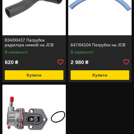
834/00437 Патрубок
радіатора нижній на JCB
647/04104 Патрубок на JCB
В наявності
В наявності
620
2 980
₴
₴
Купити
Купити