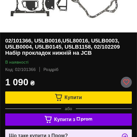
02/101366, U5LB0016,U5L80016, U5LB0003,
U5LB0004, U5LB0145, U5LB1158, 02/102209
Набір прокладок нижній на JCB
В наявності
Код: 02/101366
Роздріб
1 090
₴
Купити
або
Купити з
Що таке купити з Пром?