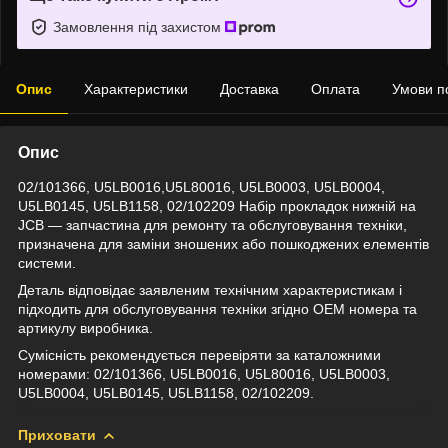
Замовлення під захистом
Опис
Характеристики
Доставка
Оплата
Умови п
Опис
02/101366, U5LB0016,U5L80016, U5LB0003, U5LB0004,
U5LB0145, U5LB1158, 02/102209 Набір прокладок нижній на
JCB — запчастина для ремонту та обслуговування техніки,
призначена для заміни зношених або пошкоджених елементів
системи.
Деталь відповідає заявленим технічним характеристикам і
підходить для обслуговування техніки згідно OEM номера та
артикулу виробника.
Сумісність рекомендується перевіряти за каталожними
номерами: 02/101366, U5LB0016, U5L80016, U5LB0003,
U5LB0004, U5LB0145, U5LB1158, 02/102209.
Приховати