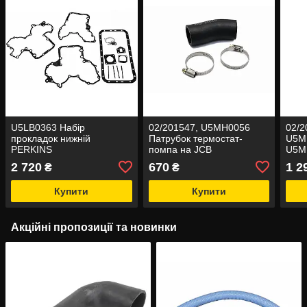
U5LB0363 Набір
02/201547, U5MH0056
02/2
прокладок нижній
Патрубок термостат-
U5M
PERKINS
помпа на JCB
U5M
Вкла
2 720
670
1 2
₴
₴
JCB 
Купити
Купити
Акційні пропозиції та новинки