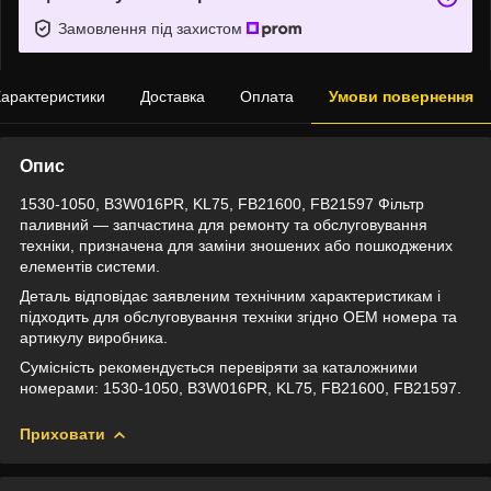
Замовлення під захистом
арактеристики
Доставка
Оплата
Умови повернення
Опис
1530-1050, B3W016PR, KL75, FB21600, FB21597 Фільтр
паливний — запчастина для ремонту та обслуговування
техніки, призначена для заміни зношених або пошкоджених
елементів системи.
Деталь відповідає заявленим технічним характеристикам і
підходить для обслуговування техніки згідно OEM номера та
артикулу виробника.
Сумісність рекомендується перевіряти за каталожними
номерами: 1530-1050, B3W016PR, KL75, FB21600, FB21597.
Приховати