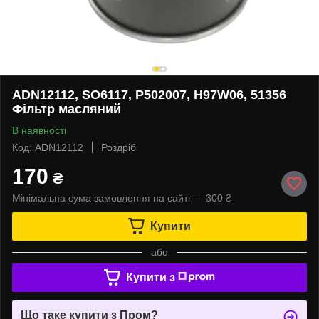
ADN12112, SO6117, P502007, H97W06, 51356
Фільтр масляний
В наявності
Код: ADN12112
Роздріб
170
₴
Мінімальна сума замовлення на сайті — 300 ₴
Купити
або
Купити з
Що таке купити з Пром?