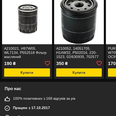
A210021, H97W05,
A210052, 14051705,
PUR
WL7134, P552518 Фільтр
H14W32, P502016, 220-
W70
масляний
1523, 02/630935, 702577
OC97
Фільтр масляний
190
350
170
₴
₴
Купити
Купити
Про нас
100% позитивних з 168 відгуків за рік
Працює з 17.10.2017