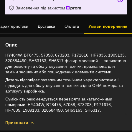
Замовлення під захистом
арактеристики
Доставка
Оплата
Умови повернення
Опис
HY404W, BT8475, 57058, 673203, P171616, HF7835, 1909133,
320584450, SH63163, SH6317 фільтр масляний — запчастина
для ремонту та обслуговування техніки, призначена для
заміни зношених або пошкоджених елементів системи.
Деталь відповідає заявленим технічним характеристикам і
підходить для обслуговування техніки згідно OEM номера та
артикулу виробника.
Сумісність рекомендується перевіряти за каталожними
номерами: HY404W, BT8475, 57058, 673203, P171616,
HF7835, 1909133, 320584450, SH63163, SH6317.
Приховати