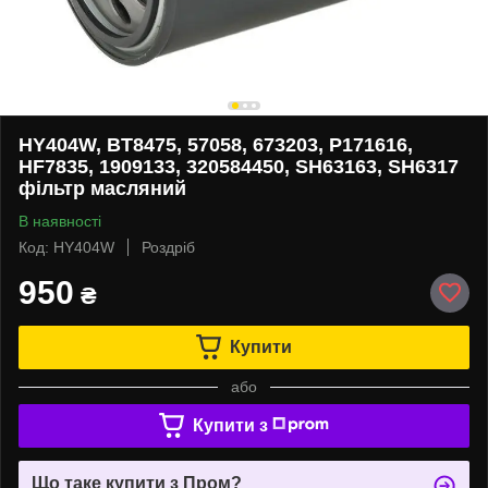
HY404W, BT8475, 57058, 673203, P171616,
HF7835, 1909133, 320584450, SH63163, SH6317
фільтр масляний
В наявності
Код: HY404W
Роздріб
950
₴
Купити
або
Купити з
Що таке купити з Пром?