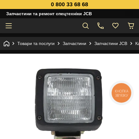
0 800 33 68 68
Запчастини та ремонт спецтехніки JCB
Товари та послуги
Запчастини
Запчастини JCB
К
КНОПКА
ЗВ'ЯЗКУ