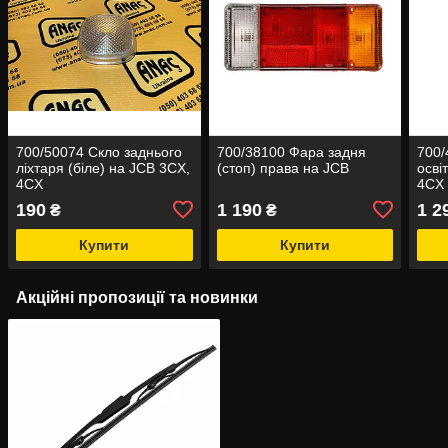
700/50074 Скло заднього
700/38100 Фара задня
700/
ліхтаря (біле) на JCB 3CX,
(стоп) права на JCB
осві
4CX
4CX
190
1 190
1 2
₴
₴
Купити
Купити
Акційні пропозиції та новинки