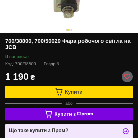
700/38800, 700/50029 Фара робочого світла на
JCB
В наявності
Код: 700/38800
Роздріб
1 190
₴
Купити
або
Купити з
Що таке купити з Пром?