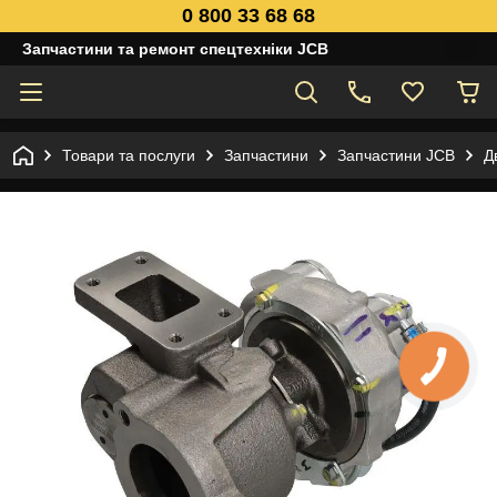
0 800 33 68 68
Запчастини та ремонт спецтехніки JCB
Товари та послуги
Запчастини
Запчастини JCB
Д