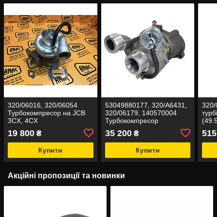
320/06016, 320/06054
53049880177, 320/A6431,
320/
Турбокомпресор на JCB
320/06179, 140570004
турб
3CX, 4CX
Турбокомпресор
(49
3CX
19 800
35 200
515
₴
₴
Купити
Купити
Акційні пропозиції та новинки