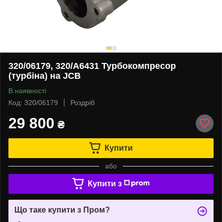
320/06179, 320/A6431 Турбокомпресор
(турбіна) на JCB
В наявності
Код: 320/06179
Роздріб
29 800
₴
Купити
або
Купити з
Що таке купити з Пром?