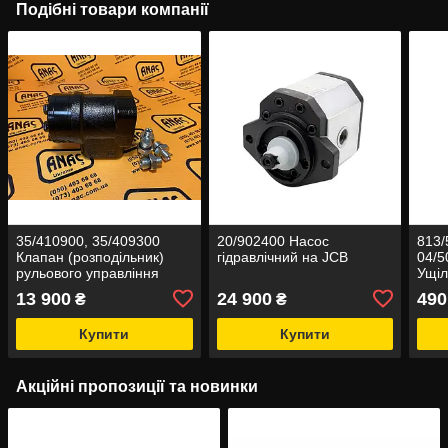
Подібні товари компанії
35/410900, 35/409300
20/902400 Насос
813/
Клапан (розподільник)
гідравлічний на JCB
04/5
рульового управління
Ущіл
(насос дозатор) на JCB
(ори
13 900
24 900
490
₴
₴
3CX, 4CX
Купити
Купити
Акційні пропозиції та новинки