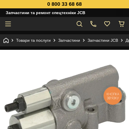
0 800 33 68 68
Запчастини та ремонт спецтехніки JCB
Товари та послуги
Запчастини
Запчастини JCB
Д
КНОПКА
ЗВ'ЯЗКУ