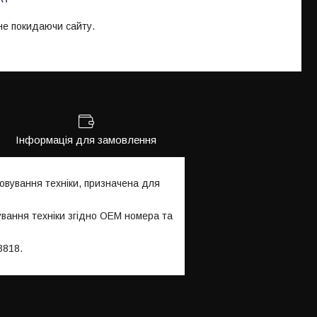
 не покидаючи сайту.
Інформація для замовлення
овування техніки, призначена для
ування техніки згідно OEM номера та
3818.