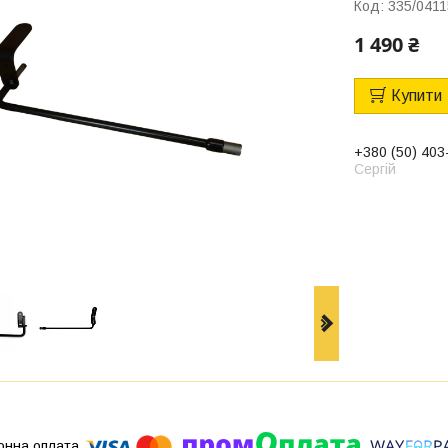
Код:
335/0411
1 490 ₴
Купити
+380 (50) 403
Сергій