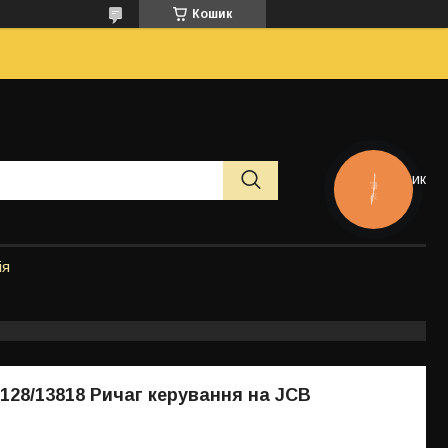
Кошик
Кошик
КНОПКА
ЗВ'ЯЗКУ
ія
, 128/13818 Ричаг керування на JCB