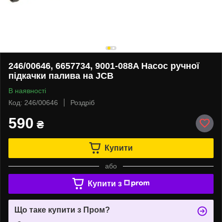
246/00646, 6657734, 9001-088A Насос ручної
підкачки палива на JCB
В наявності
Код: 246/00646
Роздріб
590
₴
Купити
або
Купити з
Що таке купити з Пром?