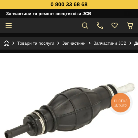
0 800 33 68 68
Запчастини та ремонт спецтехніки JCB
Товари та послуги
Запчастини
Запчастини JCB
Д
КНОПКА
ЗВ'ЯЗКУ