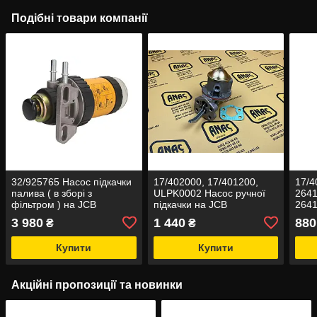
Подібні товари компанії
32/925765 Насос підкачки
17/402000, 17/401200,
17/4
палива ( в зборі з
ULPK0002 Насос ручної
2641
фільтром ) на JCB
підкачки на JCB
2641
ULPK
3 980
1 440
880
₴
₴
підк
Купити
Купити
Акційні пропозиції та новинки