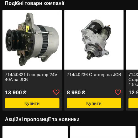
Подібні товари компанії
714/40321 Генератор 24V
714/40236 Стартер на JCB
714/
40A на JCB
Стар
4.5k
13 900
8 980
12 
₴
₴
Купити
Купити
Акційні пропозиції та новинки