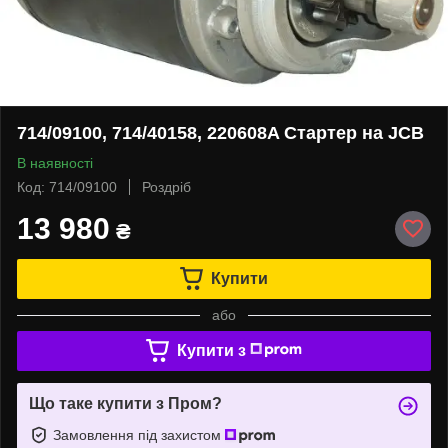
714/09100, 714/40158, 220608A Стартер на JCB
В наявності
Код: 714/09100
Роздріб
13 980
₴
Купити
або
Купити з
Що таке купити з Пром?
Замовлення під захистом