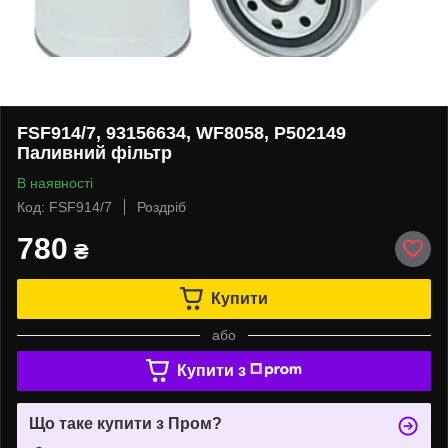
FSF914/7, 93156634, WF8058, P502149
Паливний фільтр
В наявності
Код: FSF914/7
Роздріб
780
₴
Купити
або
Купити з
Що таке купити з Пром?