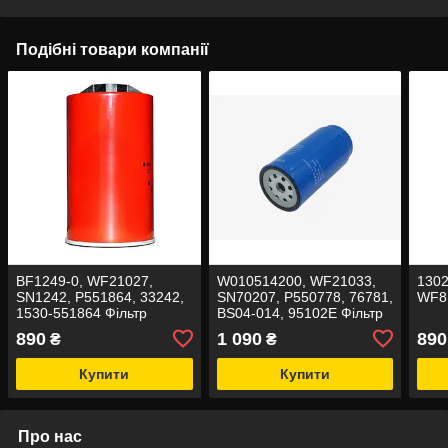
Подібні товари компанії
BF1249-0, WF21027,
W010514200, WF21033,
1302
SN1242, P551864, 33242,
SN70207, P550778, 76781,
WF8
1530-551864 Фільтр
BS04-014, 95102E Фільтр
паливний
паливний
890
1 090
890
₴
₴
Купити
Купити
Про нас