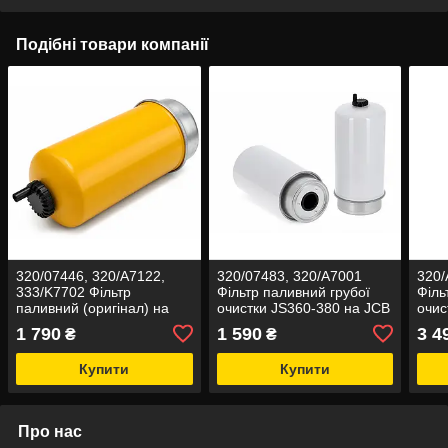
Подібні товари компанії
320/07446, 320/A7122,
320/07483, 320/A7001
320/
333/K7702 Фільтр
Фільтр паливний грубої
Філь
паливний (оригінал) на
очистки JS360-380 на JCB
очис
JCB
1 790
1 590
3 4
₴
₴
Купити
Купити
Про нас