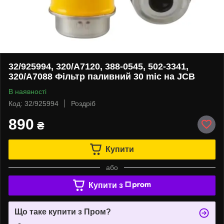
32/925994, 320/A7120, 388-0545, 502-3341,
320/A7088 Фільтр паливний 30 mic на JCB
В наявності
Код: 32/925994
Роздріб
890
₴
Купити
або
Купити з
Що таке купити з Пром?