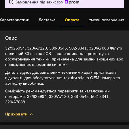
Замовлення під захистом
Характеристики
Доставка
Оплата
Умови повернення
Опис
32/925994, 320/A7120, 388-0545, 502-3341, 320/A7088 Фільтр
паливний 30 mic на JCB — запчастина для ремонту та
обслуговування техніки, призначена для заміни зношених або
пошкоджених елементів системи.
Деталь відповідає заявленим технічним характеристикам і
підходить для обслуговування техніки згідно OEM номера та
артикулу виробника.
Сумісність рекомендується перевіряти за каталожними
номерами: 32/925994, 320/A7120, 388-0545, 502-3341,
320/A7088.
Приховати