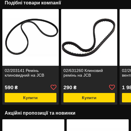
Подібні товари компанії
02/203141 Ремінь
02/631260 Клиновий
02/2
клиновидний на JCB
ремінь на JCB
вент
590
290
1 9
₴
₴
Купити
Купити
Акційні пропозиції та новинки