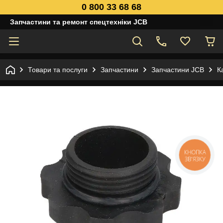
0 800 33 68 68
Запчастини та ремонт спецтехніки JCB
Товари та послуги
Запчастини
Запчастини JCB
К
КНОПКА
ЗВ'ЯЗКУ