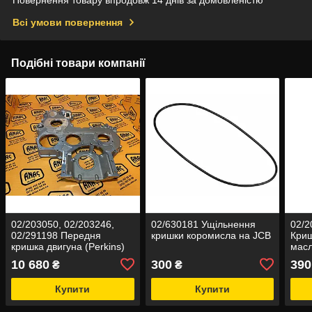
Повернення товару впродовж 14 днів за домовленістю
Всі умови повернення
Подібні товари компанії
02/203050, 02/203246,
02/630181 Ущільнення
02/2
02/291198 Передня
кришки коромисла на JCB
Криш
кришка двигуна (Perkins)
масл
RG, RE, RJ на JCB 3CX,
10 680
300
390
₴
₴
4CX
Купити
Купити