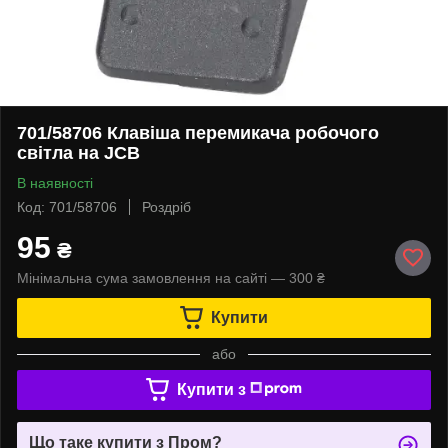
701/58706 Клавіша перемикача робочого
світла на JCB
В наявності
Код: 701/58706
Роздріб
95
₴
Мінімальна сума замовлення на сайті — 300 ₴
Купити
або
Купити з
Що таке купити з Пром?