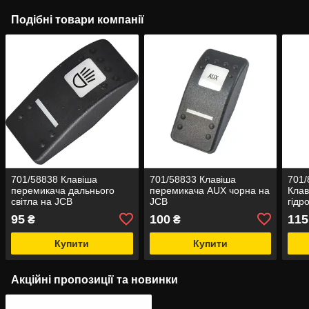
Подібні товари компанії
701/58838 Клавіша
701/58833 Клавіша
701/
перемикача дальнього
перемикача AUX чорна на
Клав
світла на JCB
JCB
гідр
95
100
115
₴
₴
Купити
Купити
Акційні пропозиції та новинки