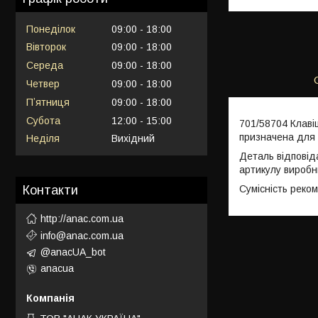
Понеділок
09:00
18:00
Вівторок
09:00
18:00
Середа
09:00
18:00
Четвер
09:00
18:00
Пʼятниця
09:00
18:00
Субота
12:00
15:00
701/58704 Клаві
призначена для 
Неділя
Вихідний
Деталь відповід
артикулу виробн
Сумісність реко
Контакти
http://anac.com.ua
info@anac.com.ua
@anacUA_bot
anacua