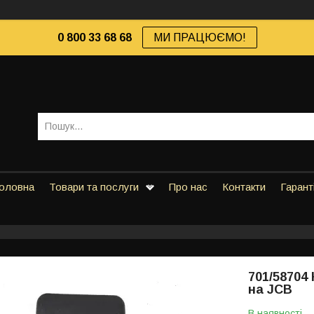
0 800 33 68 68
МИ ПРАЦЮЄМО!
оловна
Товари та послуги
Про нас
Контакти
Гарант
701/58704
на JCB
В наявності