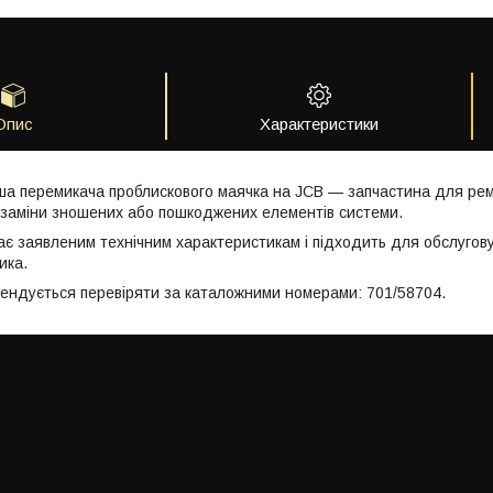
Опис
Характеристики
ша перемикача проблискового маячка на JCB — запчастина для ремо
заміни зношених або пошкоджених елементів системи.
ає заявленим технічним характеристикам і підходить для обслугов
ика.
мендується перевіряти за каталожними номерами: 701/58704.