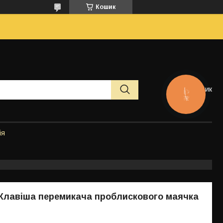
Кошик
Кошик
КНОПКА
ЗВ'ЯЗКУ
ія
 Клавіша перемикача проблискового маячка