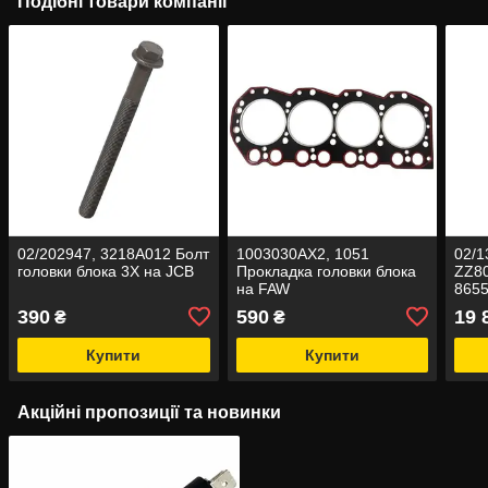
Подібні товари компанії
02/202947, 3218A012 Болт
1003030AX2, 1051
02/1
головки блока 3X на JCB
Прокладка головки блока
ZZ80
на FAW
8655
Голо
390
590
19 
₴
₴
збор
Купити
Купити
Акційні пропозиції та новинки