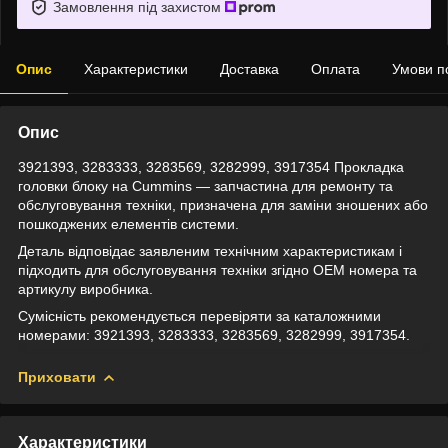
Замовлення під захистом
Опис
Характеристики
Доставка
Оплата
Умови п
Опис
3921393, 3283333, 3283569, 3282999, 3917354 Прокладка
головки блоку на Cummins — запчастина для ремонту та
обслуговування техніки, призначена для заміни зношених або
пошкоджених елементів системи.
Деталь відповідає заявленим технічним характеристикам і
підходить для обслуговування техніки згідно OEM номера та
артикулу виробника.
Сумісність рекомендується перевіряти за каталожними
номерами: 3921393, 3283333, 3283569, 3282999, 3917354.
Приховати
Характеристики