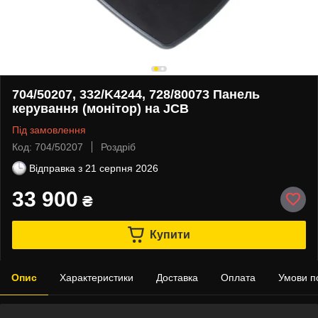
704/50207, 332/K4244, 728/80073 Панель
керування (монітор) на JCB
Під замовлення
Код: 704/50207
Роздріб
Відправка з
21 серпня 2026
33 900
₴
Купити
Опис
Характеристики
Доставка
Оплата
Умови п