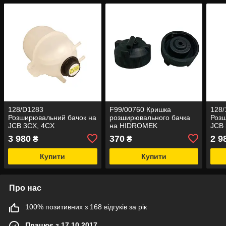
128/D1283
F99/00760 Кришка
128/
Розширювальний бачок на
розширювального бачка
Розш
JCB 3CX, 4CX
на HIDROMEK
JCB 
3 980
370
2 9
₴
₴
Купити
Купити
Про нас
100% позитивних з 168 відгуків за рік
Працює з 17.10.2017