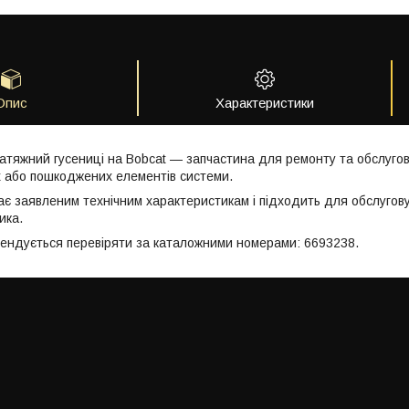
Опис
Характеристики
атяжний гусениці на Bobcat — запчастина для ремонту та обслугов
 або пошкоджених елементів системи.
ає заявленим технічним характеристикам і підходить для обслугов
ика.
мендується перевіряти за каталожними номерами: 6693238.