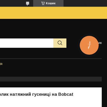
Кошик
Кошик
КНОПКА
ЗВ'ЯЗКУ
ія
олик натяжний гусениці на Bobcat