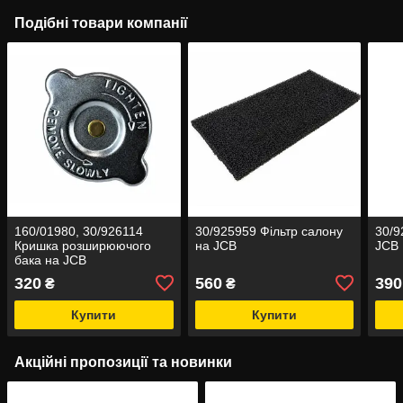
Подібні товари компанії
160/01980, 30/926114
30/925959 Фільтр салону
30/9
Кришка розширюючого
на JCB
JCB
бака на JCB
320
560
390
₴
₴
Купити
Купити
Акційні пропозиції та новинки