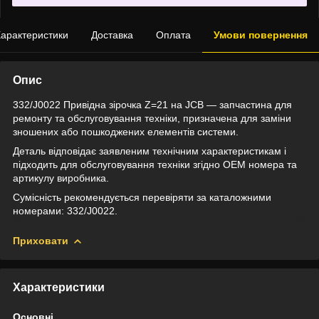
арактеристики
Доставка
Оплата
Умови повернення
Опис
332/J0022 Привідна зірочка Z=21 на JCB — запчастина для
ремонту та обслуговування техніки, призначена для заміни
зношених або пошкоджених елементів системи.
Деталь відповідає заявленим технічним характеристикам і
підходить для обслуговування техніки згідно OEM номера та
артикулу виробника.
Сумісність рекомендується перевіряти за каталожними
номерами: 332/J0022.
Приховати
Характеристики
Основні