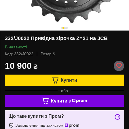
332/J0022 Привідна зірочка Z=21 на JCB
В наявності
Код: 332/J0022
Роздріб
10 900
₴
Купити
або
Купити з
Що таке купити з Пром?
Замовлення під захистом