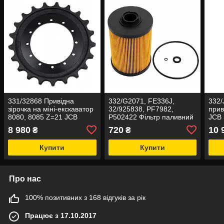
331/32868 Привідна
332/G2071, FE336J,
332/
зірочка на міні-екскаватор
32/925838, PF7982,
прив
8080, 8085 Z=21 JCB
P502422 Фільтр паливний
JCB
на JCB
8 980
720
10 
₴
₴
Купити
Купити
Про нас
100% позитивних з 168 відгуків за рік
Працює з 17.10.2017