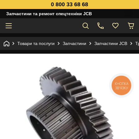
0 800 33 68 68
Запчастини та ремонт спецтехніки JCB
Товари та послуги
Запчастини
Запчастини JCB
Т
КНОПКА
ЗВ'ЯЗКУ