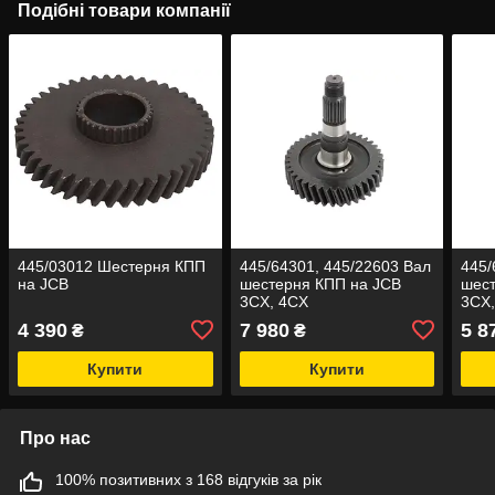
Подібні товари компанії
445/03012 Шестерня КПП
445/64301, 445/22603 Вал
445/
на JCB
шестерня КПП на JCB
шест
3CX, 4CX
3CX
4 390
7 980
5 8
₴
₴
Купити
Купити
Про нас
100% позитивних з 168 відгуків за рік