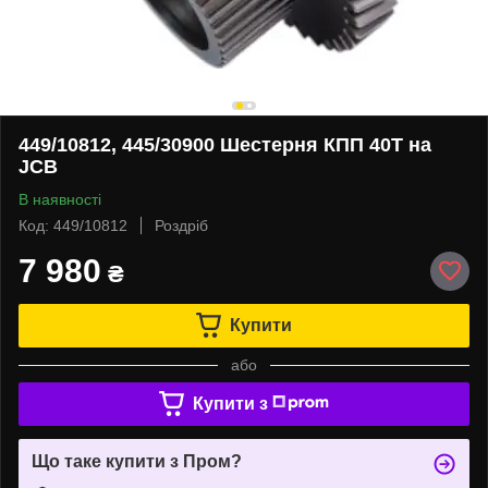
449/10812, 445/30900 Шестерня КПП 40Т на
JCB
В наявності
Код: 449/10812
Роздріб
7 980
₴
Купити
або
Купити з
Що таке купити з Пром?