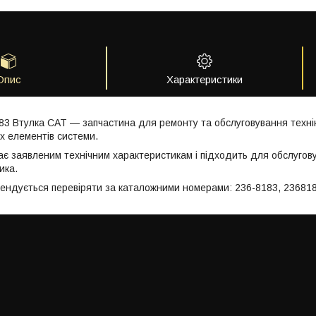
Опис
Характеристики
83 Втулка CAT — запчастина для ремонту та обслуговування техні
 елементів системи.
ає заявленим технічним характеристикам і підходить для обслугов
ика.
мендується перевіряти за каталожними номерами: 236-8183, 236818