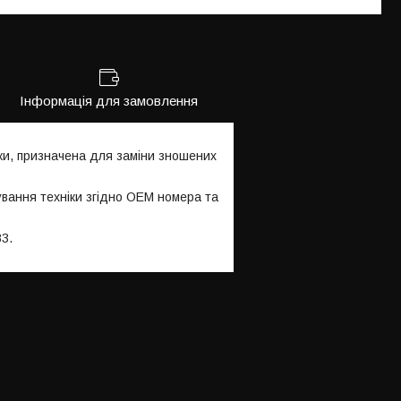
Інформація для замовлення
ки, призначена для заміни зношених
ування техніки згідно OEM номера та
3.