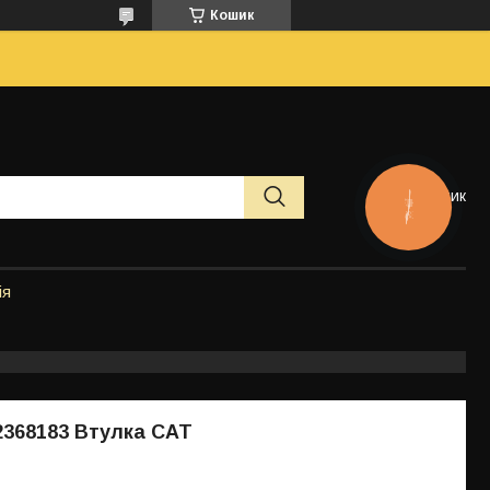
Кошик
Кошик
КНОПКА
ЗВ'ЯЗКУ
ія
 2368183 Втулка CAT