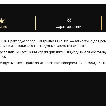
Опис
Характеристики
P046 Прокладка передньої кришки PERKINS — запчастина для ремо
заміни зношених або пошкоджених елементів системи.
ає заявленим технічним характеристикам і підходить для обслугов
ика.
мендується перевіряти за каталожними номерами: 02/202994, 3681