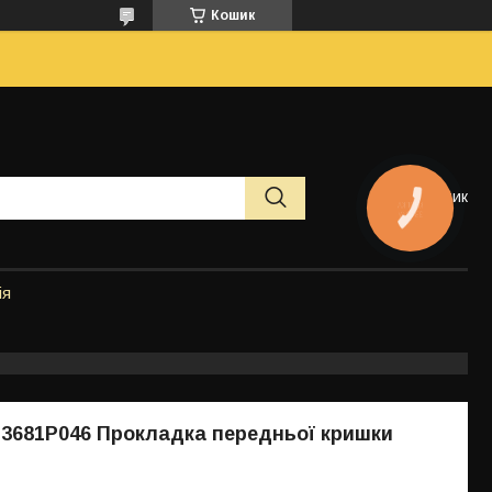
Кошик
Кошик
КНОПКА
ЗВ'ЯЗКУ
ія
, 3681P046 Прокладка передньої кришки