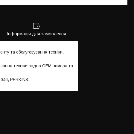
Інформація для замовлення
нту та обслуговування техніки,
ування техніки згідно OEM номера та
P046, PERKINS.