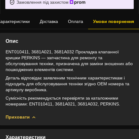
Замовлення під захистом
арактеристики
Доставка
Оплата
Умови повернення
Опис
ENT010411, 3681A021, 3681A032 Прокладка клапанної
кришки PERKINS — запчастина для ремонту та
обслуговування техніки, призначена для заміни зношених або
пошкоджених елементів системи.
Деталь відповідає заявленим технічним характеристикам і
підходить для обслуговування техніки згідно OEM номера та
артикулу виробника.
Сумісність рекомендується перевіряти за каталожними
номерами: ENT010411, 3681A021, 3681A032, PERKINS.
Приховати
Характеристики