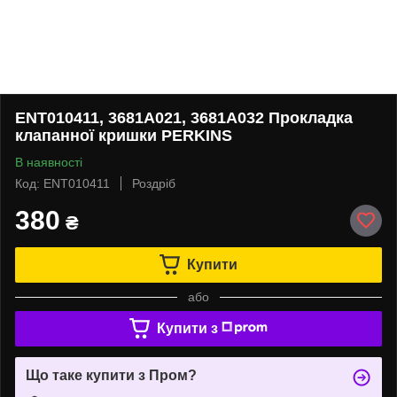
ENT010411, 3681A021, 3681A032 Прокладка
клапанної кришки PERKINS
В наявності
Код: ENT010411
Роздріб
380
₴
Купити
або
Купити з
Що таке купити з Пром?