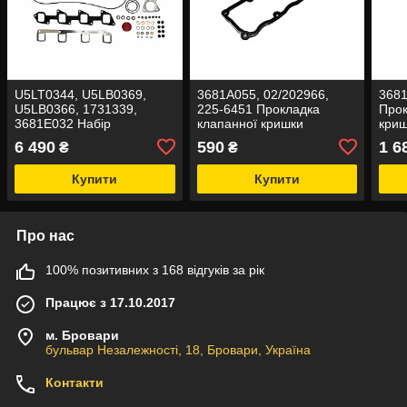
U5LT0344, U5LB0369,
3681A055, 02/202966,
3681
U5LB0366, 1731339,
225-6451 Прокладка
Прок
3681E032 Набір
клапанної кришки
криш
прокладок повний
6 490
590
1 6
₴
₴
PERKINS
Купити
Купити
Про нас
100% позитивних з 168 відгуків за рік
Працює з 17.10.2017
м. Бровари
бульвар Незалежності, 18, Бровари, Україна
Контакти