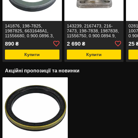
141876, 198-7825,
143239, 2167473, 216-
0281
1987825, 6631648A1,
7473, 198-7838, 1987838,
1007
11556680, 0.900.0896.3,
11556750, 0.900.0894.9,
0.90
AT196172, 12018177B
T188444 Шкворень
T342
890
2 690
25
₴
₴
Сальник 62x78/81x10/13.8
поворотного кулака
839
кіл
Купити
Купити
Акційні пропозиції та новинки