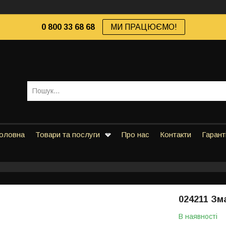
0 800 33 68 68
МИ ПРАЦЮЄМО!
оловна
Товари та послуги
Про нас
Контакти
Гарант
024211 З
В наявності