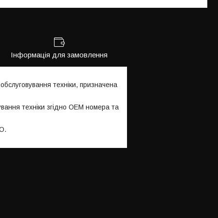
Інформація для замовлення
бслуговування техніки, призначена
ування техніки згідно OEM номера та
O.