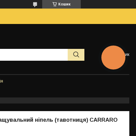
Кошик
Кошик
КНОПКА
ЗВ'ЯЗКУ
ія
мащувальний ніпель (тавотниця) CARRARO