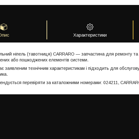
Опис
Характеристики
ьний ніпель (тавотниця) CARRARO — запчастина для ремонту та о
ених або пошкоджених елементів системи.
ає заявленим технічним характеристикам і підходить для обслугов
ика.
мендується перевіряти за каталожними номерами: 024211, CARRAR