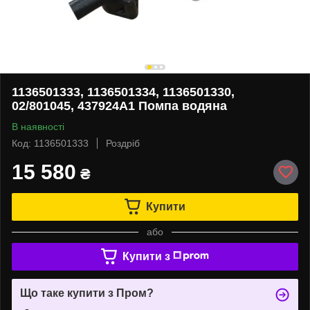
1136501333, 1136501334, 1136501330,
02/801045, 437924A1 Помпа водяна
В наявності
Код: 1136501333
Роздріб
15 580
₴
Купити
або
Купити з
Що таке купити з Пром?