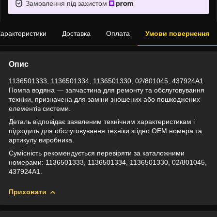
Замовлення під захистом
арактеристики
Доставка
Оплата
Умови повернення
Опис
1136501333, 1136501334, 1136501330, 02/801045, 437924A1
Помпа водяна — запчастина для ремонту та обслуговування
техніки, призначена для заміни зношених або пошкоджених
елементів системи.
Деталь відповідає заявленим технічним характеристикам і
підходить для обслуговування техніки згідно OEM номера та
артикулу виробника.
Сумісність рекомендується перевіряти за каталожними
номерами: 1136501333, 1136501334, 1136501330, 02/801045,
437924A1.
Приховати