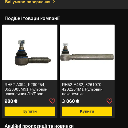
Всі умови повернення
Подібні товари компанії
RH52-A394, K260254,
RH52-A462, 3261070,
3523985M91 Рульовий
4232264M1 Рульовий
наконечник Лів/Прав
наконечник
(M24x1,5мм, L-106мм)
980
3 060
₴
₴
Купити
Купити
Акційні пропозиції та новинки