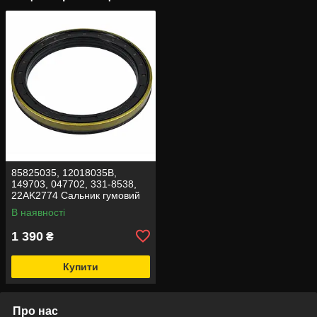
85825035, 12018035В,
149703, 047702, 331-8538,
22AK2774 Сальник гумовий
Carraro 150x180x14,4/16
В наявності
1 390
₴
Купити
Про нас