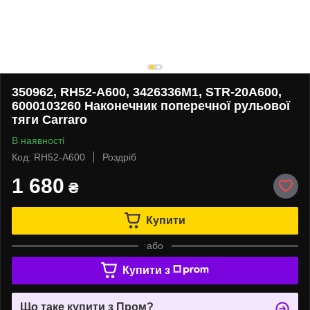
350962, RH52-A600, 3426336M1, STR-20A600,
6000103260 Наконечник поперечної рульової
тяги Carraro
В наявності
Код: RH52-A600
Роздріб
1 680
₴
Купити
або
Купити з
Що таке купити з Пром?