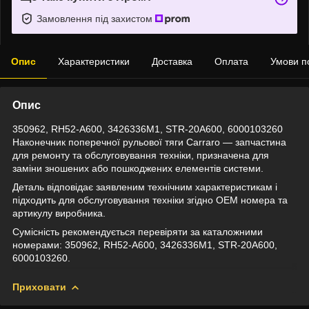
Замовлення під захистом
Опис
Характеристики
Доставка
Оплата
Умови п
Опис
350962, RH52-A600, 3426336M1, STR-20A600, 6000103260
Наконечник поперечної рульової тяги Carraro — запчастина
для ремонту та обслуговування техніки, призначена для
заміни зношених або пошкоджених елементів системи.
Деталь відповідає заявленим технічним характеристикам і
підходить для обслуговування техніки згідно OEM номера та
артикулу виробника.
Сумісність рекомендується перевіряти за каталожними
номерами: 350962, RH52-A600, 3426336M1, STR-20A600,
6000103260.
Приховати