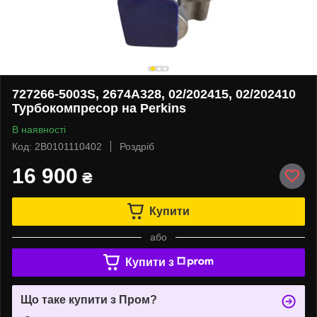
727266-5003S, 2674A328, 02/202415, 02/202410
Турбокомпресор на Perkins
В наявності
Код: 2B0101110402
Роздріб
16 900
₴
Купити
або
Купити з
Що таке купити з Пром?