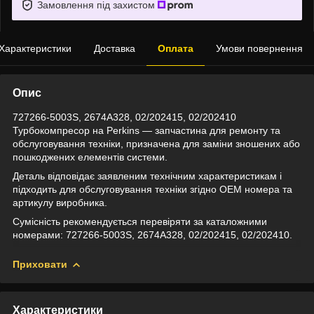
Замовлення під захистом
Характеристики
Доставка
Оплата
Умови повернення
Опис
727266-5003S, 2674A328, 02/202415, 02/202410
Турбокомпресор на Perkins — запчастина для ремонту та
обслуговування техніки, призначена для заміни зношених або
пошкоджених елементів системи.
Деталь відповідає заявленим технічним характеристикам і
підходить для обслуговування техніки згідно OEM номера та
артикулу виробника.
Сумісність рекомендується перевіряти за каталожними
номерами: 727266-5003S, 2674A328, 02/202415, 02/202410.
Приховати
Характеристики