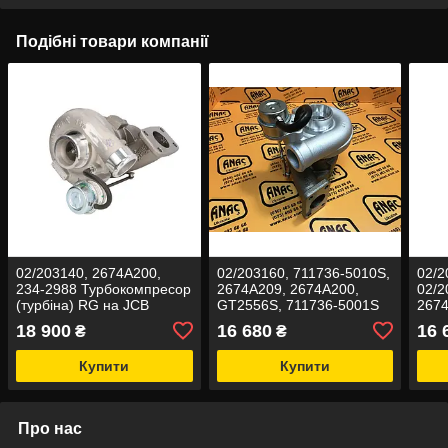
Подібні товари компанії
02/203140, 2674A200,
02/203160, 711736-5010S,
02/2
234-2988 Турбокомпресор
2674A209, 2674A200,
02/2
(турбіна) RG на JCB
GT2556S, 711736-5001S
2674
Турбокомпресор RG на
727
18 900
16 680
16 
₴
₴
JCB 3CX, 4CX
Турб
JCB 
Купити
Купити
Про нас