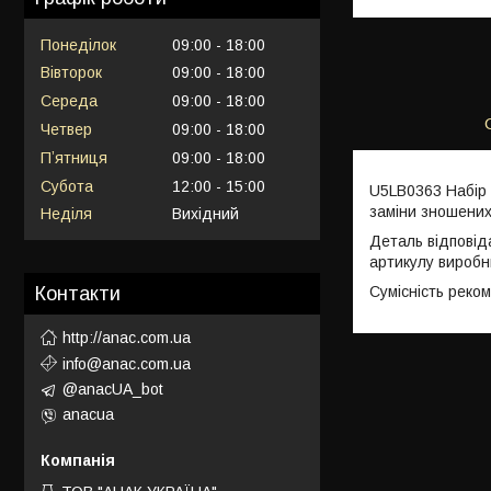
Понеділок
09:00
18:00
Вівторок
09:00
18:00
Середа
09:00
18:00
Четвер
09:00
18:00
Пʼятниця
09:00
18:00
Субота
12:00
15:00
U5LB0363 Набір 
заміни зношених
Неділя
Вихідний
Деталь відповід
артикулу виробн
Сумісність реко
Контакти
http://anac.com.ua
info@anac.com.ua
@anacUA_bot
anacua