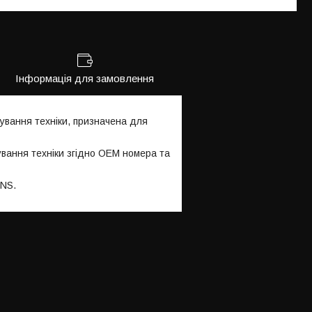
Інформація для замовлення
ування техніки, призначена для
ування техніки згідно OEM номера та
INS.