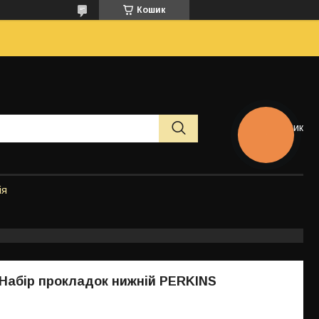
Кошик
Кошик
КНОПКА
ЗВ'ЯЗКУ
ія
Набір прокладок нижній PERKINS