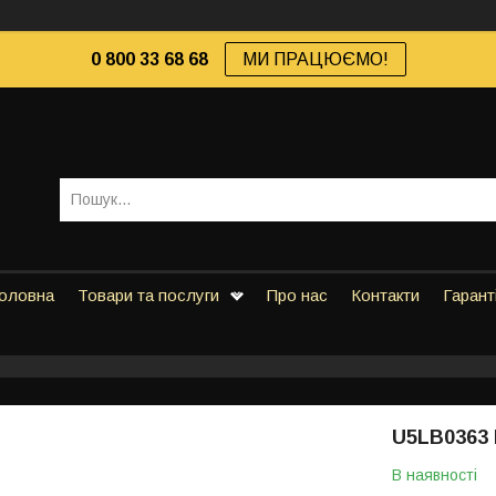
0 800 33 68 68
МИ ПРАЦЮЄМО!
оловна
Товари та послуги
Про нас
Контакти
Гарант
U5LB0363 
В наявності