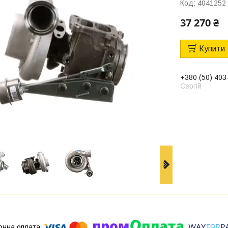
Код:
4041252
37 270 ₴
Купити
+380 (50) 403
Сергій