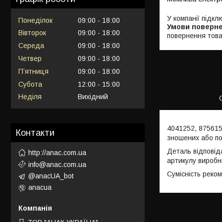
У компанії підкл
Понеділок
09:00
18:00
Вівторок
09:00
18:00
повернення това
Середа
09:00
18:00
Четвер
09:00
18:00
Пʼятниця
09:00
18:00
Субота
12:00
15:00
Неділя
Вихідний
4041252, 875615
Контакти
зношених або п
Деталь відповід
http://anac.com.ua
артикулу виробн
info@anac.com.ua
Сумісність реко
@anacUA_bot
anacua