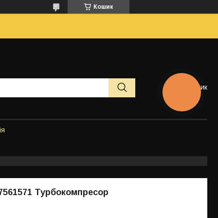
Кошик
Кошик
КНОПКА
ЗВ'ЯЗКУ
ія
87561571 Турбокомпресор