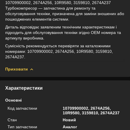
10709900002, 2674A256, 10R9580, 3159810, 2674A237
Турбокомпресор — запчастина для ремонту та
обслуговування техніки, призначена для заміни зношених або
пошкоджених елементів системи.
Деталь відповідає заявленим технічним характеристикам і
підходить для обслуговування техніки згідно OEM номера та
артикулу виробника.
Сумісність рекомендується перевіряти за каталожними
номерами: 10709900002, 2674A256, 10R9580, 3159810,
2674A237.
Приховати
Характеристики
Основні
Код запчастини
10709900002, 2674A256,
10R9580, 3159810, 2674A237
Стан
Новий
Тип запчастини
Аналог