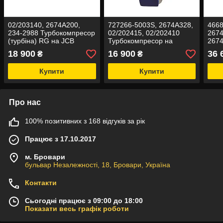
02/203140, 2674A200,
727266-5003S, 2674A328,
4668
234-2988 Турбокомпресор
02/202415, 02/202410
2674
(турбіна) RG на JCB
Турбокомпресор на
2674
Perkins
4204
18 900
16 900
36 
₴
₴
267
Тур
Купити
Купити
Про нас
100% позитивних з 168 відгуків за рік
Працює з 17.10.2017
м. Бровари
бульвар Незалежності, 18, Бровари, Україна
Контакти
Сьогодні працює з 09:00 до 18:00
Показати весь графік роботи