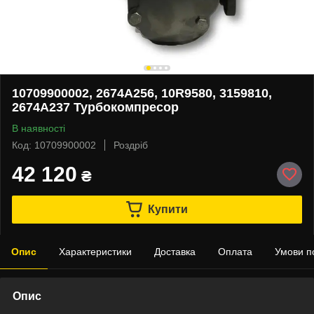
10709900002, 2674A256, 10R9580, 3159810,
2674A237 Турбокомпресор
В наявності
Код: 10709900002
Роздріб
42 120
₴
Купити
Опис
Характеристики
Доставка
Оплата
Умови п
Опис