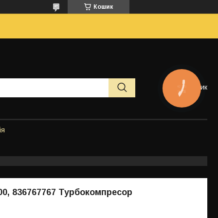
Кошик
Кошик
КНОПКА
ЗВ'ЯЗКУ
ія
00, 836767767 Турбокомпресор