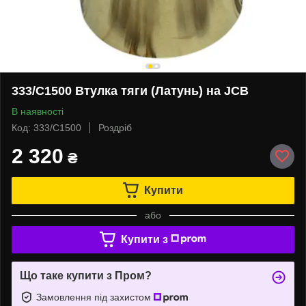
333/C1500 Втулка тяги (Латунь) на JCB
В наявності
Код: 333/C1500
Роздріб
2 320
₴
Купити
або
Купити з
Що таке купити з Пром?
Замовлення під захистом