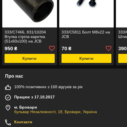
333/C7466, 831/10204
333/C5811 Болт M8x22 на
333/
Втулка стріла-каретка
JCB
Шти
(51x60x100) на JCB
950
70
390
₴
₴
Купити
Купити
Про нас
100% позитивних з 168 відгуків за рік
Працює з 17.10.2017
м. Бровари
бульвар Незалежності, 18, Бровари, Україна
Контакти