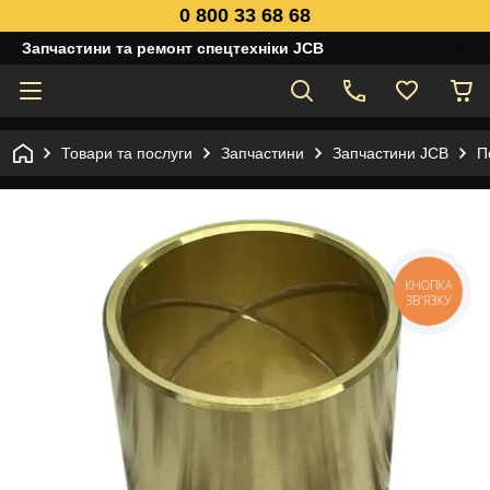
0 800 33 68 68
Запчастини та ремонт спецтехніки JCB
Товари та послуги
Запчастини
Запчастини JCB
П
КНОПКА
ЗВ'ЯЗКУ